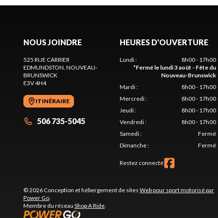
NOUS JOINDRE
HEURES D'OUVERTURE
525 RUE CARRIER
Lundi
:
8h00 - 17h00
EDMUNDSTON
, NOUVEAU-
*
Fermé le lundi 3 août - Fête du
BRUNSWICK
Nouveau-Brunswick
E3V 4H4
Mardi
:
8h00 - 17h00
Mercredi
:
8h00 - 17h00
ITINÉRAIRE
Jeudi
:
8h00 - 17h00
506 735-5045
Vendredi
:
8h00 - 17h00
Samedi
:
Fermé
Dimanche
:
Fermé
Restez connecté
© 2026 Conception et hébergement de sites
Web pour sport motorisé par
Power Go
.
Membre du réseau
Shop A Ride
.