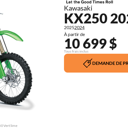
Kawasaki
KX250 20
2025
2024
À partir de
10 699 $
Tous frais inclus
DEMANDE DE PR
50 Vert lime