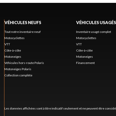
VÉHICULES NEUFS
VÉHICULES USAGÉS
Tout notre inventaire neuf
Inventaire usagé complet
Motocyclettes
Motocyclettes
VTT
VTT
Côte-à-côte
Côte-à-côte
Motoneiges
Motoneiges
Véhicules hors-route Polaris
Financement
Motoneiges Polaris
Collection complète
Les données affichées sont à titre indicatif seulement et ne peuvent être consid