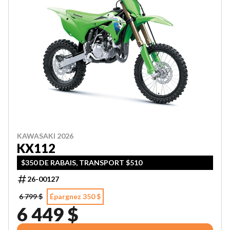
KAWASAKI 2026
KX112
$350 DE RABAIS, TRANSPORT $510
26-00127
6 799 $
Épargnez 350 $
6 449 $