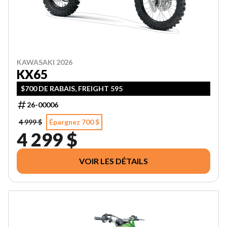
KAWASAKI 2026
KX65
$700 DE RABAIS, FREIGHT 595
26-00006
4 999 $
Épargnez 700 $
4 299 $
VOIR LES DÉTAILS