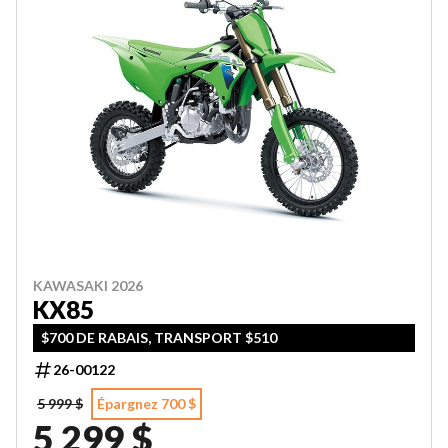
KAWASAKI 2026
KX85
$700 DE RABAIS, TRANSPORT $510
26-00122
5 999 $
Épargnez 700 $
5 299 $