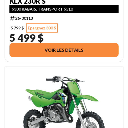
KLX 230R S
$300 RABAIS, TRANSPORT $510
26-00113
5 799 $
Épargnez 300 $
5 499 $
VOIR LES DÉTAILS