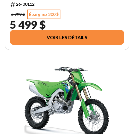
26-00112
5 799 $
Épargnez 300 $
5 499 $
VOIR LES DÉTAILS