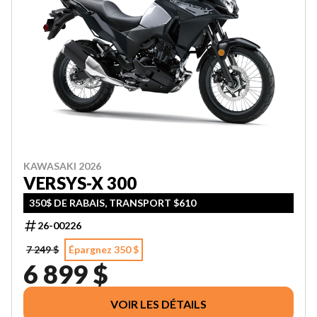
KAWASAKI 2026
VERSYS-X 300
350$ DE RABAIS, TRANSPORT $610
26-00226
7 249 $
Épargnez 350 $
6 899 $
VOIR LES DÉTAILS