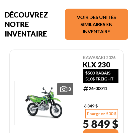
DÉCOUVREZ
VOIR DES UNITÉS
NOTRE
SIMILAIRES EN
INVENTAIRE
INVENTAIRE
KAWASAKI 2026
KLX 230
$500 RABAIS,
510$ FREIGHT
26-00041
3
6 349 $
Épargnez 500 $
5 849 $