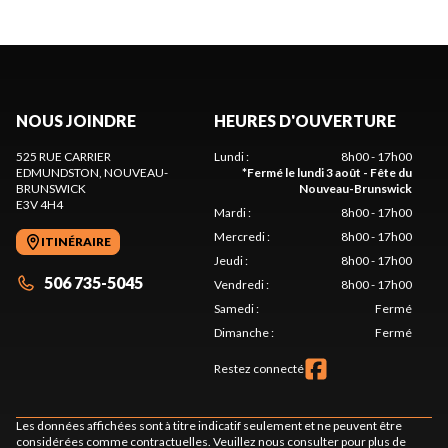
NOUS JOINDRE
HEURES D'OUVERTURE
525 RUE CARRIER
Lundi
:
8h00 - 17h00
EDMUNDSTON
, NOUVEAU-
*
Fermé le lundi 3 août - Fête du
BRUNSWICK
Nouveau-Brunswick
E3V 4H4
Mardi
:
8h00 - 17h00
Mercredi
:
8h00 - 17h00
ITINÉRAIRE
Jeudi
:
8h00 - 17h00
506 735-5045
Vendredi
:
8h00 - 17h00
Samedi
:
Fermé
Dimanche
:
Fermé
Restez connecté
Les données affichées sont à titre indicatif seulement et ne peuvent être
considérées comme contractuelles. Veuillez nous consulter pour plus de