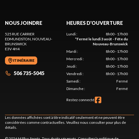
NOUS JOINDRE
HEURES D'OUVERTURE
525 RUE CARRIER
Lundi
:
8h00 - 17h00
EDMUNDSTON
, NOUVEAU-
*
Fermé le lundi 3 août - Fête du
BRUNSWICK
Nouveau-Brunswick
E3V 4H4
Mardi
:
8h00 - 17h00
Mercredi
:
8h00 - 17h00
ITINÉRAIRE
Jeudi
:
8h00 - 17h00
506 735-5045
Vendredi
:
8h00 - 17h00
Samedi
:
Fermé
Dimanche
:
Fermé
Restez connecté
Les données affichées sont à titre indicatif seulement et ne peuvent être
considérées comme contractuelles. Veuillez nous consulter pour plus de
détails.
© 2026 M Plus Sports. Tous droits réservés. Consultez la
politique de