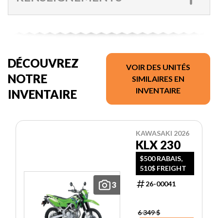
DÉCOUVREZ
VOIR DES UNITÉS
NOTRE
SIMILAIRES EN
INVENTAIRE
INVENTAIRE
KAWASAKI 2026
KLX 230
$500 RABAIS,
510$ FREIGHT
26-00041
3
6 349 $