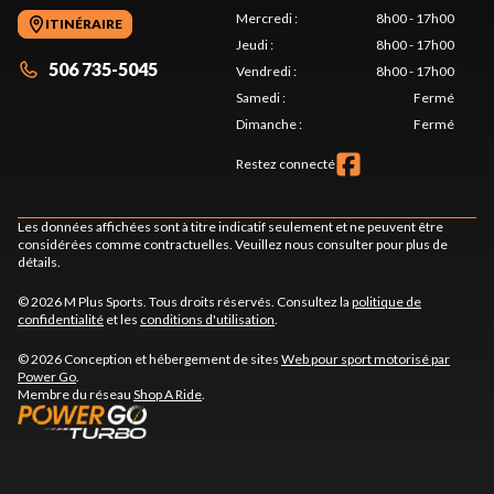
Mercredi
:
8h00 - 17h00
ITINÉRAIRE
Jeudi
:
8h00 - 17h00
506 735-5045
Vendredi
:
8h00 - 17h00
Samedi
:
Fermé
Dimanche
:
Fermé
Restez connecté
Les données affichées sont à titre indicatif seulement et ne peuvent être
considérées comme contractuelles. Veuillez nous consulter pour plus de
détails.
© 2026 M Plus Sports. Tous droits réservés. Consultez la
politique de
confidentialité
et les
conditions d'utilisation
.
© 2026 Conception et hébergement de sites
Web pour sport motorisé par
Power Go
.
Membre du réseau
Shop A Ride
.