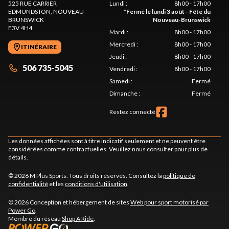
525 RUE CARRIER
Lundi
:
8h00 - 17h00
EDMUNDSTON
, NOUVEAU-
*
Fermé le lundi 3 août - Fête du
BRUNSWICK
Nouveau-Brunswick
E3V 4H4
Mardi
:
8h00 - 17h00
Mercredi
:
8h00 - 17h00
ITINÉRAIRE
Jeudi
:
8h00 - 17h00
506 735-5045
Vendredi
:
8h00 - 17h00
Samedi
:
Fermé
Dimanche
:
Fermé
Restez connecté
Les données affichées sont à titre indicatif seulement et ne peuvent être
considérées comme contractuelles. Veuillez nous consulter pour plus de
détails.
© 2026 M Plus Sports. Tous droits réservés. Consultez la
politique de
confidentialité
et les
conditions d'utilisation
.
© 2026 Conception et hébergement de sites
Web pour sport motorisé par
Power Go
.
Membre du réseau
Shop A Ride
.