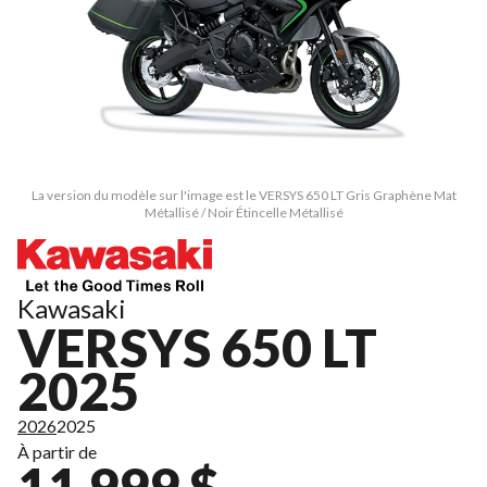
La version du modèle sur l'image est le VERSYS 650 LT Gris Graphène Mat
Métallisé / Noir Étincelle Métallisé
Kawasaki
VERSYS 650 LT
2025
2026
2025
À partir de
11 999 $