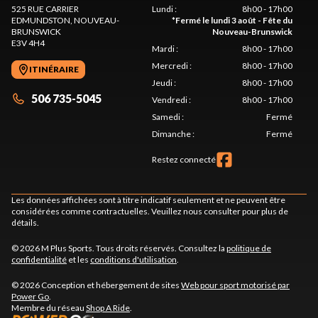
525 RUE CARRIER
Lundi
:
8h00 - 17h00
EDMUNDSTON
, NOUVEAU-
*
Fermé le lundi 3 août - Fête du
BRUNSWICK
Nouveau-Brunswick
E3V 4H4
Mardi
:
8h00 - 17h00
Mercredi
:
8h00 - 17h00
ITINÉRAIRE
Jeudi
:
8h00 - 17h00
506 735-5045
Vendredi
:
8h00 - 17h00
Samedi
:
Fermé
Dimanche
:
Fermé
Restez connecté
Les données affichées sont à titre indicatif seulement et ne peuvent être
considérées comme contractuelles. Veuillez nous consulter pour plus de
détails.
© 2026 M Plus Sports. Tous droits réservés. Consultez la
politique de
confidentialité
et les
conditions d'utilisation
.
© 2026 Conception et hébergement de sites
Web pour sport motorisé par
Power Go
.
Membre du réseau
Shop A Ride
.