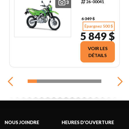
26-00041
3
6 349 $
Épargnez 500 $
5 849 $
VOIR LES
DÉTAILS
NOUS JOINDRE
HEURES D'OUVERTURE