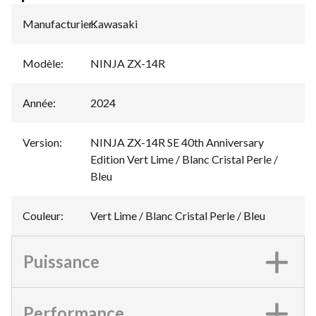
Manufacturier
Kawasaki
:
Modèle
:
NINJA ZX-14R
Année
:
2024
Version
:
NINJA ZX-14R SE 40th Anniversary
Edition Vert Lime / Blanc Cristal Perle /
Bleu
Couleur
:
Vert Lime / Blanc Cristal Perle / Bleu
Puissance
Performance