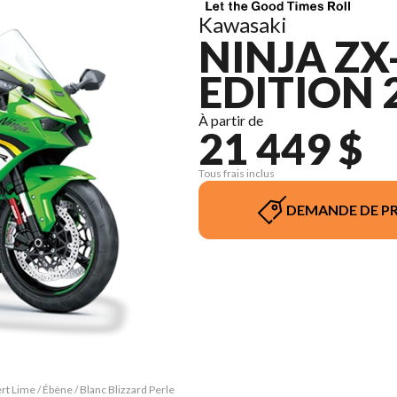
Kawasaki
NINJA ZX
EDITION 
À partir de
21 449 $
Tous frais inclus
DEMANDE DE PR
t Lime / Ébène / Blanc Blizzard Perle