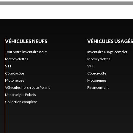
VÉHICULES NEUFS
VÉHICULES USAGÉS
Tout notre inventaire neuf
Inventaire usagé complet
Motocyclettes
Motocyclettes
VTT
VTT
Côte-à-côte
Côte-à-côte
Motoneiges
Motoneiges
Véhicules hors-route Polaris
Financement
Motoneiges Polaris
Collection complète