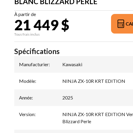
BLANC BLIZZARD PERLE
À partir de
21 449 $
CA
Tous frais inclus
Spécifications
Manufacturier
:
Kawasaki
Modèle
:
NINJA ZX-10R KRT EDITION
Année
:
2025
Version
:
NINJA ZX-10R KRT EDITION Vert 
Blizzard Perle