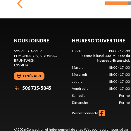
NOUS JOINDRE
HEURES D'OUVERTURE
525 RUE CARRIER
Lundi
:
8h00 - 17h00
EDMUNDSTON
, NOUVEAU-
*
Fermé le lundi 3 août - Fête du
BRUNSWICK
Nouveau-Brunswick
E3V 4H4
Mardi
:
8h00 - 17h00
Mercredi
:
8h00 - 17h00
ITINÉRAIRE
Jeudi
:
8h00 - 17h00
506 735-5045
Vendredi
:
8h00 - 17h00
Samedi
:
Fermé
Dimanche
:
Fermé
Restez connecté
© 2026 Conception et hébergement de sites
Web pour sport motorisé par