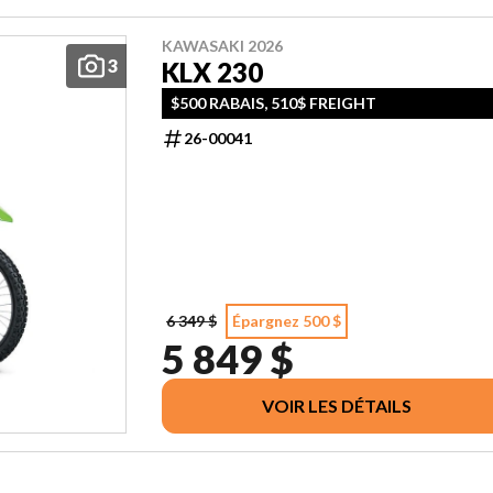
KAWASAKI 2026
3
KLX 230
$500 RABAIS, 510$ FREIGHT
26-00041
6 349 $
Épargnez 500 $
5 849 $
VOIR LES DÉTAILS