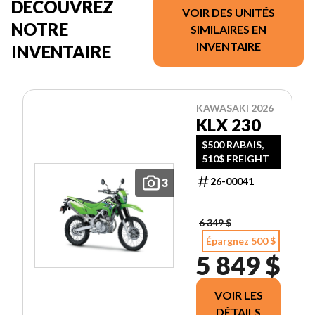
DÉCOUVREZ
VOIR DES UNITÉS
NOTRE
SIMILAIRES EN
INVENTAIRE
INVENTAIRE
KAWASAKI 2026
KLX 230
$500 RABAIS,
510$ FREIGHT
26-00041
3
6 349 $
Épargnez 500 $
5 849 $
VOIR LES
DÉTAILS