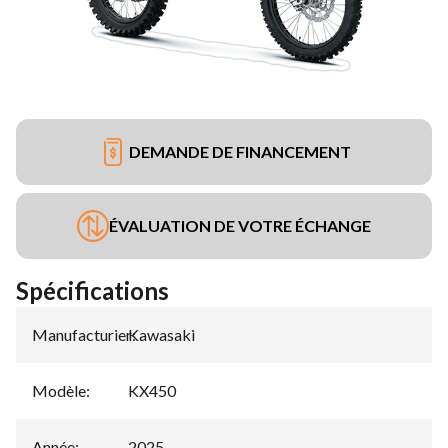
DEMANDE DE FINANCEMENT
ÉVALUATION DE VOTRE ÉCHANGE
Spécifications
Manufacturier
Kawasaki
:
Modèle
:
KX450
Année
:
2025