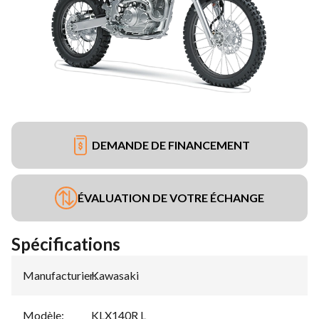
DEMANDE DE FINANCEMENT
ÉVALUATION DE VOTRE ÉCHANGE
Spécifications
Manufacturier
Kawasaki
:
Modèle
:
KLX140R L