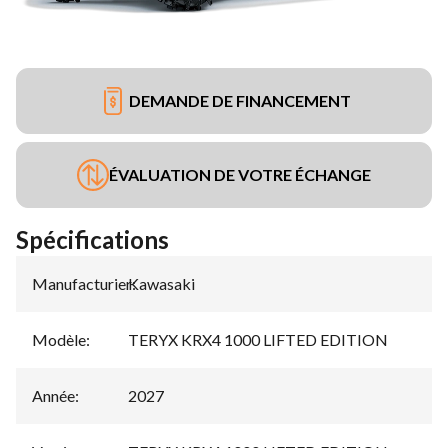
DEMANDE DE FINANCEMENT
ÉVALUATION DE VOTRE ÉCHANGE
Spécifications
Manufacturier
Kawasaki
:
Modèle
:
TERYX KRX4 1000 LIFTED EDITION
Année
:
2027