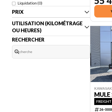
55 4
Liquidation
(
0
)
PRIX
UTILISATION (KILOMÉTRAGE
OU HEURES)
RECHERCHER
KAWASAKI
MULE 
FREIGHT
26-000