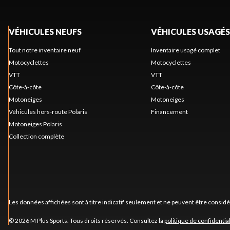
VÉHICULES NEUFS
VÉHICULES USAGÉS
Tout notre inventaire neuf
Inventaire usagé complet
Motocyclettes
Motocyclettes
VTT
VTT
Côte-à-côte
Côte-à-côte
Motoneiges
Motoneiges
Véhicules hors-route Polaris
Financement
Motoneiges Polaris
Collection complète
Les données affichées sont à titre indicatif seulement et ne peuvent être consid
© 2026 M Plus Sports. Tous droits réservés. Consultez la
politique de confidential