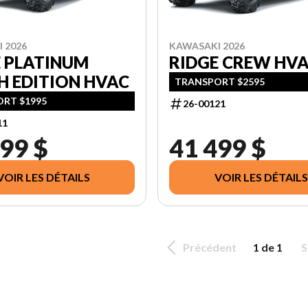
 2026
KAWASAKI 2026
E PLATINUM
RIDGE CREW HV
H EDITION HVAC
TRANSPORT $2595
RT $1995
26-00121
11
99 $
41 499 $
VOIR LES DÉTAILS
VOIR LES DÉTAILS
Précédent
1 de 1
S