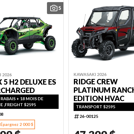
5
KAWASAKI 2026
 2026
RIDGE CREW
 5 H2 DELUXE ES
PLATINUM RANC
RCHARGED
EDITION HVAC
 RABAIS + 18 MOIS DE
E ,FREIGHT $2595
TRANSPORT $2595
08
26-00125
Épargnez 2 000 $