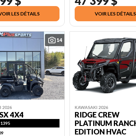
99 $
47 399 $
VOIR LES DÉTAILS
VOIR LES DÉTAILS
14
KAWASAKI 2026
 2026
RIDGE CREW
SX 4X4
PLATINUM RANC
 1395
EDITION HVAC
09