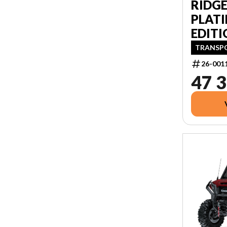
RIDG
PLAT
EDITI
TRANSPO
26-001
47 3