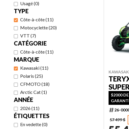
Usagé
(
0
)
TYPE
Côte-à-côte
(
11
)
Motocyclette
(
20
)
VTT
(
7
)
CATÉGORIE
Côte-à-côte
(
11
)
MARQUE
Kawasaki
(
11
)
KAWASAKI
Polaris
(
25
)
TERYX
CFMOTO
(
18
)
SUPE
Arctic Cat
(
1
)
$2000 DE
ANNÉE
GARANTI
2026
(
11
)
26-000
ÉTIQUETTES
57 499 $
En vedette
(
0
)