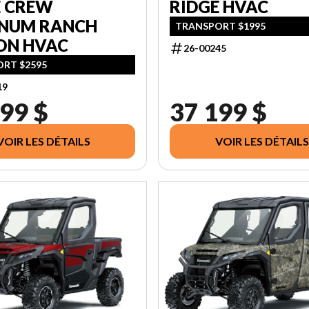
E CREW
RIDGE HVAC
INUM RANCH
TRANSPORT $1995
ON HVAC
26-00245
RT $2595
19
99 $
37 199 $
VOIR LES DÉTAILS
VOIR LES DÉTAILS