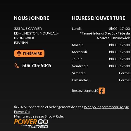
NOUS JOINDRE
HEURES D'OUVERTURE
525 RUE CARRIER
Lundi
:
8h00 - 17h00
EDMUNDSTON
, NOUVEAU-
*
Fermé le lundi 3 août - Fête du
BRUNSWICK
Nouveau-Brunswick
E3V 4H4
Mardi
:
8h00 - 17h00
Mercredi
:
8h00 - 17h00
ITINÉRAIRE
Jeudi
:
8h00 - 17h00
506 735-5045
Vendredi
:
8h00 - 17h00
Samedi
:
Fermé
Dimanche
:
Fermé
Restez connecté
© 2026 Conception et hébergement de sites
Web pour sport motorisé par
Power Go
.
Membre du réseau
Shop A Ride
.