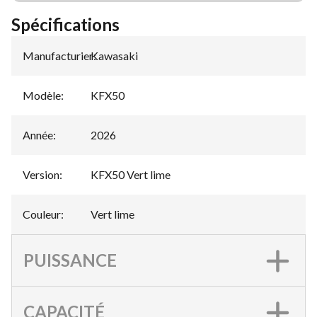
Spécifications
Manufacturier
Kawasaki
:
Modèle
:
KFX50
Année
:
2026
Version
:
KFX50 Vert lime
Couleur
:
Vert lime
PUISSANCE
CAPACITÉ