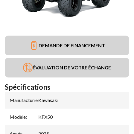
DEMANDE DE FINANCEMENT
ÉVALUATION DE VOTRE ÉCHANGE
Spécifications
Manufacturier
Kawasaki
:
Modèle
:
KFX50
Année
:
2025