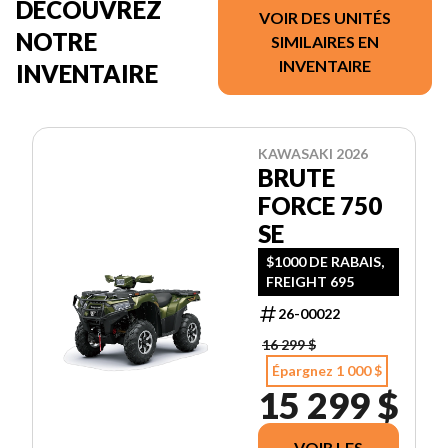
DÉCOUVREZ
VOIR DES UNITÉS
NOTRE
SIMILAIRES EN
INVENTAIRE
INVENTAIRE
KAWASAKI 2026
BRUTE
FORCE 750
SE
$1000 DE RABAIS,
FREIGHT 695
26-00022
16 299 $
Épargnez 1 000 $
15 299 $
VOIR LES