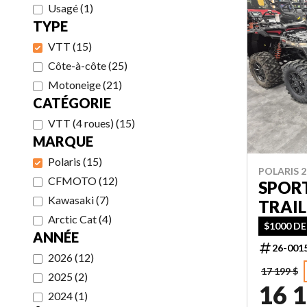
Usagé
(
1
)
TYPE
VTT
(
15
)
Côte-à-côte
(
25
)
Motoneige
(
21
)
CATÉGORIE
VTT (4 roues)
(
15
)
MARQUE
Polaris
(
15
)
POLARIS 2
CFMOTO
(
12
)
SPOR
Kawasaki
(
7
)
TRAIL
Arctic Cat
(
4
)
$1000 DE
ANNÉE
26-001
2026
(
12
)
17 199 $
2025
(
2
)
16 1
2024
(
1
)