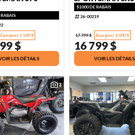
$1000 DE RABAIS
 RABAIS
26-00219
22
Épargnez 1 500 $
17 799 $
Épargnez 1 000 $
99 $
16 799 $
VOIR LES DÉTAILS
VOIR LES DÉTAILS
3