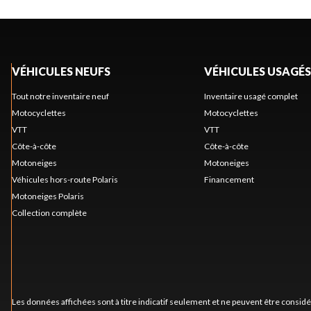
VÉHICULES NEUFS
VÉHICULES USAGÉS
Tout notre inventaire neuf
Inventaire usagé complet
Motocyclettes
Motocyclettes
VTT
VTT
Côte-à-côte
Côte-à-côte
Motoneiges
Motoneiges
Véhicules hors-route Polaris
Financement
Motoneiges Polaris
Collection complète
Les données affichées sont à titre indicatif seulement et ne peuvent être consid