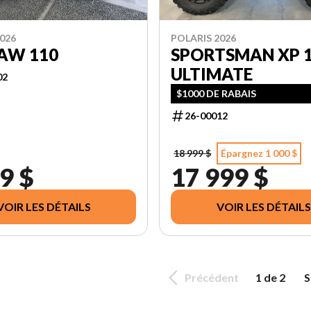
026
POLARIS 2026
AW 110
SPORTSMAN XP 
ULTIMATE
02
$1000 DE RABAIS
26-00012
18 999 $
Épargnez 1 000 $
9 $
17 999 $
VOIR LES DÉTAILS
VOIR LES DÉTAILS
Précédent
1 de 2
S