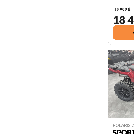
19 999 $
18 4
POLARIS 2
SPOR