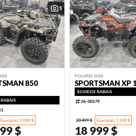
5
026
POLARIS 2026
TSMAN 850
SPORTSMAN XP 1
$1500 DE RABAIS
 RABAIS
26-00179
51
Épargnez 1 000 $
20 499 $
Épargnez 1 500 $
99 $
18 999 $