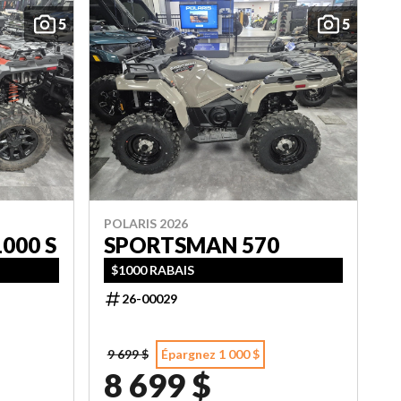
5
5
POLARIS 2026
000 S
SPORTSMAN 570
$1000 RABAIS
26-00029
9 699 $
Épargnez 1 000 $
8 699 $