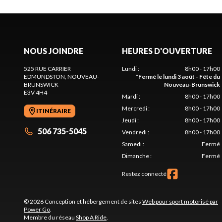
NOUS JOINDRE
HEURES D'OUVERTURE
525 RUE CARRIER
Lundi
:
8h00 - 17h00
EDMUNDSTON
, NOUVEAU-
*
Fermé le lundi 3 août - Fête du
BRUNSWICK
Nouveau-Brunswick
E3V 4H4
Mardi
:
8h00 - 17h00
Mercredi
:
8h00 - 17h00
ITINÉRAIRE
Jeudi
:
8h00 - 17h00
506 735-5045
Vendredi
:
8h00 - 17h00
Samedi
:
Fermé
Dimanche
:
Fermé
Restez connecté
© 2026 Conception et hébergement de sites
Web pour sport motorisé par
Power Go
.
Membre du réseau
Shop A Ride
.