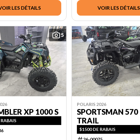
VOIR LES DÉTAILS
VOIR LES DÉTAILS
5
026
POLARIS 2026
BLER XP 1000 S
SPORTSMAN 570
TRAIL
 RABAIS
$1500 DE RABAIS
86
26-00075