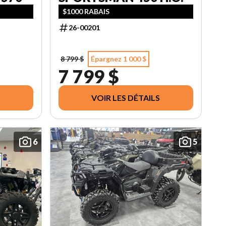
$1000 RABAIS
26-00201
8 799 $
Épargnez 1 000 $
7 799 $
VOIR LES DÉTAILS
6
5