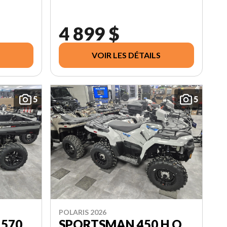
4 899 $
VOIR LES DÉTAILS
5
5
POLARIS 2026
 570
SPORTSMAN 450 H.O.