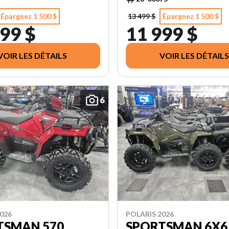
Épargnez 1 500 $
13 499 $
Épargnez 1 500 $
99 $
11 999 $
VOIR LES DÉTAILS
VOIR LES DÉTAILS
6
026
POLARIS 2026
TSMAN 570
SPORTSMAN 6X6