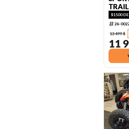
TRAIL
$1500 DE
26-002
13 499 $
11 9