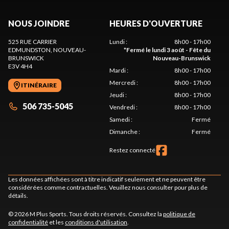
NOUS JOINDRE
HEURES D'OUVERTURE
525 RUE CARRIER
Lundi
:
8h00 - 17h00
EDMUNDSTON
, NOUVEAU-
*
Fermé le lundi 3 août - Fête du
BRUNSWICK
Nouveau-Brunswick
E3V 4H4
Mardi
:
8h00 - 17h00
Mercredi
:
8h00 - 17h00
ITINÉRAIRE
Jeudi
:
8h00 - 17h00
506 735-5045
Vendredi
:
8h00 - 17h00
Samedi
:
Fermé
Dimanche
:
Fermé
Restez connecté
Les données affichées sont à titre indicatif seulement et ne peuvent être
considérées comme contractuelles. Veuillez nous consulter pour plus de
détails.
© 2026 M Plus Sports. Tous droits réservés. Consultez la
politique de
confidentialité
et les
conditions d'utilisation
.