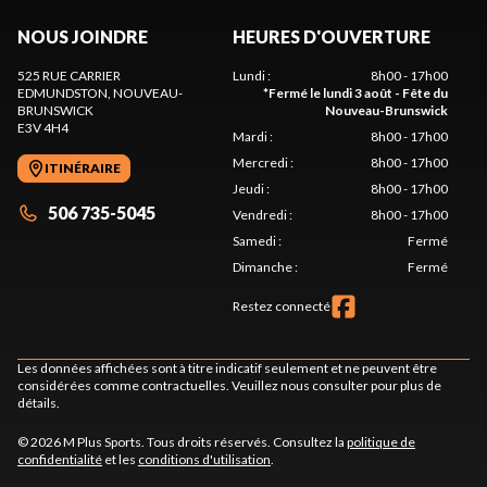
NOUS JOINDRE
HEURES D'OUVERTURE
525 RUE CARRIER
Lundi
:
8h00 - 17h00
EDMUNDSTON
, NOUVEAU-
*
Fermé le lundi 3 août - Fête du
BRUNSWICK
Nouveau-Brunswick
E3V 4H4
Mardi
:
8h00 - 17h00
Mercredi
:
8h00 - 17h00
ITINÉRAIRE
Jeudi
:
8h00 - 17h00
506 735-5045
Vendredi
:
8h00 - 17h00
Samedi
:
Fermé
Dimanche
:
Fermé
Restez connecté
Les données affichées sont à titre indicatif seulement et ne peuvent être
considérées comme contractuelles. Veuillez nous consulter pour plus de
détails.
© 2026 M Plus Sports. Tous droits réservés. Consultez la
politique de
confidentialité
et les
conditions d'utilisation
.