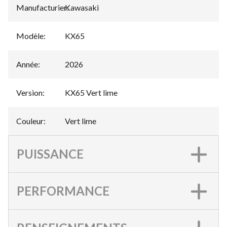
Manufacturier
Kawasaki
:
Modèle
:
KX65
Année
:
2026
Version
:
KX65 Vert lime
Couleur
:
Vert lime
PUISSANCE
PERFORMANCE