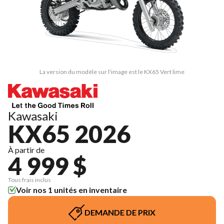
La version du modèle sur l'image est le KX65 Vert lime
Kawasaki
KX65 2026
À partir de
4 999 $
Tous frais inclus
Voir nos 1 unités en inventaire
DEMANDE DE PRIX