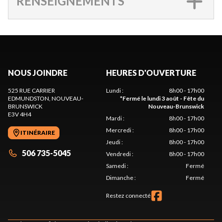
RENSEIGNEMENTS
NOUS JOINDRE
HEURES D'OUVERTURE
525 RUE CARRIER
Lundi
:
8h00 - 17h00
EDMUNDSTON
, NOUVEAU-
*
Fermé le lundi 3 août - Fête du
BRUNSWICK
Nouveau-Brunswick
E3V 4H4
Mardi
:
8h00 - 17h00
Mercredi
:
8h00 - 17h00
ITINÉRAIRE
Jeudi
:
8h00 - 17h00
506 735-5045
Vendredi
:
8h00 - 17h00
Samedi
:
Fermé
Dimanche
:
Fermé
Restez connecté