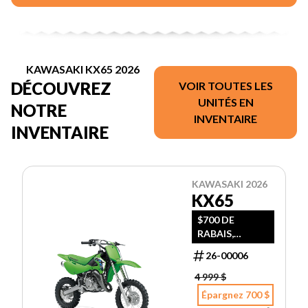
KAWASAKI KX65 2026
DÉCOUVREZ
VOIR TOUTES LES
UNITÉS EN
NOTRE
INVENTAIRE
INVENTAIRE
KAWASAKI 2026
KX65
$700 DE
RABAIS,
FREIGHT 595
26-00006
4 999 $
Épargnez 700 $