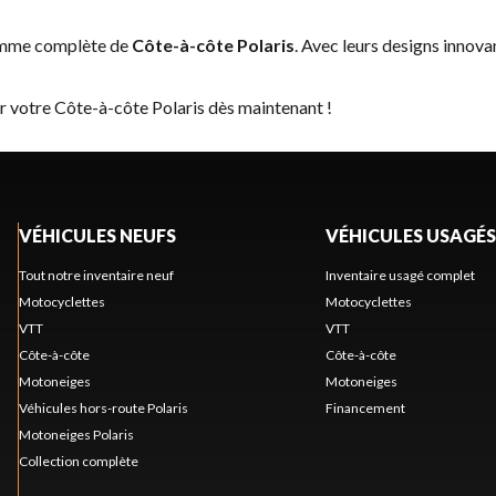
gamme complète de
Côte-à-côte Polaris
. Avec leurs designs innova
r votre Côte-à-côte Polaris dès maintenant !
VÉHICULES NEUFS
VÉHICULES USAGÉS
Tout notre inventaire neuf
Inventaire usagé complet
Motocyclettes
Motocyclettes
VTT
VTT
Côte-à-côte
Côte-à-côte
Motoneiges
Motoneiges
Véhicules hors-route Polaris
Financement
Motoneiges Polaris
Collection complète