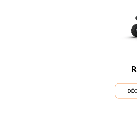
R
DÉC