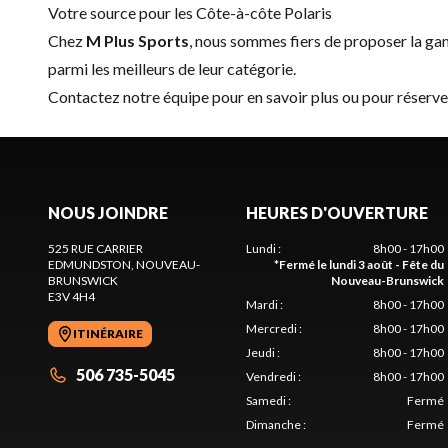
Votre source pour les Côte-à-côte Polaris
Chez
M Plus Sports
, nous sommes fiers de proposer la 
parmi les meilleurs de leur catégorie.
Contactez notre équipe
pour en savoir plus ou pour réserve
NOUS JOINDRE
HEURES D'OUVERTURE
525 RUE CARRIER
Lundi
:
8h00 - 17h00
EDMUNDSTON
, NOUVEAU-
*
Fermé le lundi 3 août - Fête du
BRUNSWICK
Nouveau-Brunswick
E3V 4H4
Mardi
:
8h00 - 17h00
Mercredi
:
8h00 - 17h00
ITINÉRAIRE
Jeudi
:
8h00 - 17h00
506 735-5045
Vendredi
:
8h00 - 17h00
Samedi
:
Fermé
Dimanche
:
Fermé