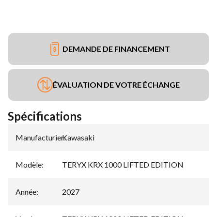
DEMANDE DE FINANCEMENT
ÉVALUATION DE VOTRE ÉCHANGE
Spécifications
Manufacturier
Kawasaki
:
Modèle
:
TERYX KRX 1000 LIFTED EDITION
Année
:
2027