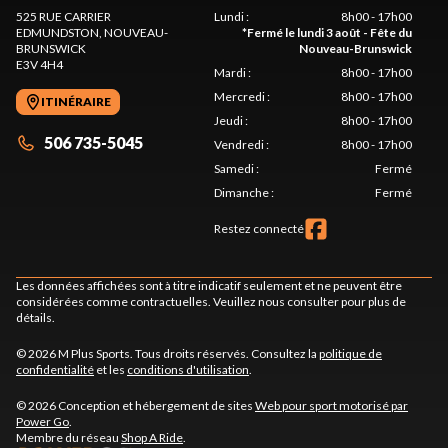
525 RUE CARRIER
Lundi
:
8h00 - 17h00
EDMUNDSTON
, NOUVEAU-
*
Fermé le lundi 3 août - Fête du
BRUNSWICK
Nouveau-Brunswick
E3V 4H4
Mardi
:
8h00 - 17h00
Mercredi
:
8h00 - 17h00
ITINÉRAIRE
Jeudi
:
8h00 - 17h00
506 735-5045
Vendredi
:
8h00 - 17h00
Samedi
:
Fermé
Dimanche
:
Fermé
Restez connecté
Les données affichées sont à titre indicatif seulement et ne peuvent être
considérées comme contractuelles. Veuillez nous consulter pour plus de
détails.
© 2026 M Plus Sports. Tous droits réservés. Consultez la
politique de
confidentialité
et les
conditions d'utilisation
.
© 2026 Conception et hébergement de sites
Web pour sport motorisé par
Power Go
.
Membre du réseau
Shop A Ride
.