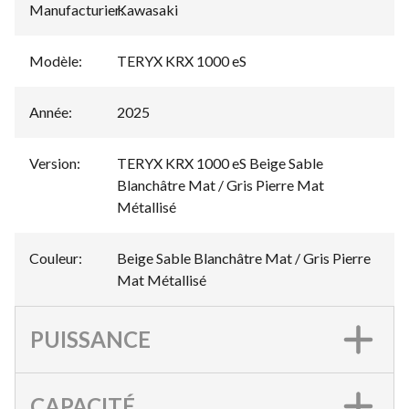
Manufacturier
Kawasaki
:
Modèle
:
TERYX KRX 1000 eS
Année
:
2025
Version
:
TERYX KRX 1000 eS Beige Sable
Blanchâtre Mat / Gris Pierre Mat
Métallisé
Couleur
:
Beige Sable Blanchâtre Mat / Gris Pierre
Mat Métallisé
PUISSANCE
CAPACITÉ