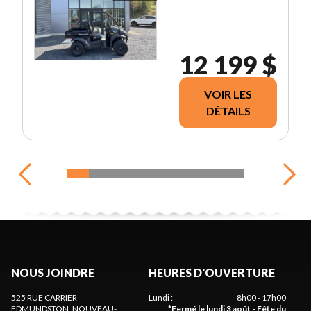
12 199 $
VOIR LES
DÉTAILS
NOUS JOINDRE
HEURES D'OUVERTURE
525 RUE CARRIER
Lundi
:
8h00 - 17h00
EDMUNDSTON
, NOUVEAU-
*
Fermé le lundi 3 août - Fête du