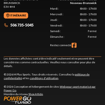
BRUNSWICK
Nouveau-Brunswick
E3V 4H4
Mardi
:
8h00 - 17h00
Mercredi
:
8h00 - 17h00
ITINÉRAIRE
Jeudi
:
8h00 - 17h00
506 735-5045
Vendredi
:
8h00 - 17h00
Samedi
:
Fermé
Dimanche
:
Fermé
Restez connecté
Les données affichées sont à titre indicatif seulement et ne peuvent être
considérées comme contractuelles. Veuillez nous consulter pour plus de
détails.
© 2026 M Plus Sports. Tous droits réservés. Consultez la
politique de
confidentialité
et les
conditions d'utilisation
.
© 2026 Conception et hébergement de sites
Web pour sport motorisé par
Power Go
.
Membre du réseau
Shop A Ride
.