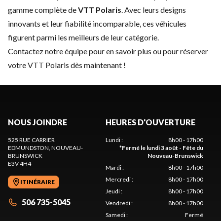
gamme complète de
VTT Polaris
. Avec leurs designs
innovants et leur fiabilité incomparable, ces véhicules
figurent parmi les meilleurs de leur catégorie.
Contactez notre équipe
pour en savoir plus ou pour réserver
votre VTT Polaris dès maintenant !
NOUS JOINDRE
HEURES D'OUVERTURE
525 RUE CARRIER
Lundi
:
8h00 - 17h00
EDMUNDSTON
, NOUVEAU-
*
Fermé le lundi 3 août - Fête du
BRUNSWICK
Nouveau-Brunswick
E3V 4H4
Mardi
:
8h00 - 17h00
Mercredi
:
8h00 - 17h00
ITINÉRAIRE
Jeudi
:
8h00 - 17h00
506 735-5045
Vendredi
:
8h00 - 17h00
Samedi
:
Fermé