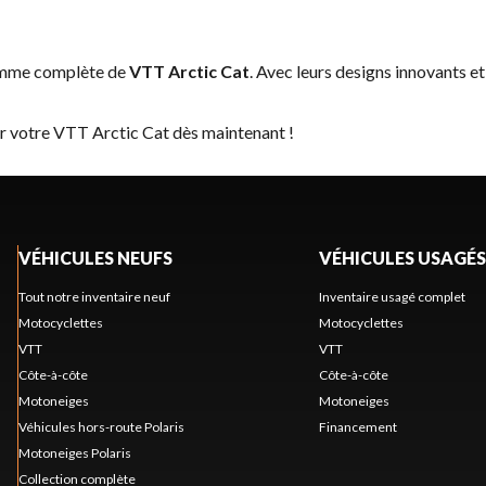
gamme complète de
VTT Arctic Cat
. Avec leurs designs innovants et
er votre VTT Arctic Cat dès maintenant !
VÉHICULES NEUFS
VÉHICULES USAGÉS
Tout notre inventaire neuf
Inventaire usagé complet
Motocyclettes
Motocyclettes
VTT
VTT
Côte-à-côte
Côte-à-côte
Motoneiges
Motoneiges
Véhicules hors-route Polaris
Financement
Motoneiges Polaris
Collection complète