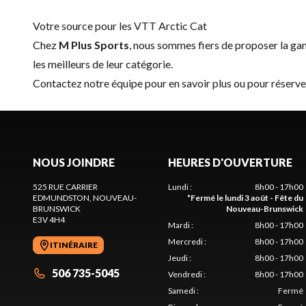
Votre source pour les VTT Arctic Cat
Chez
M Plus Sports
, nous sommes fiers de proposer la 
les meilleurs de leur catégorie.
Contactez notre équipe
pour en savoir plus ou pour réserv
NOUS JOINDRE
HEURES D'OUVERTURE
525 RUE CARRIER
Lundi
:
8h00 - 17h00
EDMUNDSTON
, NOUVEAU-
*
Fermé le lundi 3 août - Fête du
BRUNSWICK
Nouveau-Brunswick
E3V 4H4
Mardi
:
8h00 - 17h00
Mercredi
:
8h00 - 17h00
ITINÉRAIRE
Jeudi
:
8h00 - 17h00
506 735-5045
Vendredi
:
8h00 - 17h00
Samedi
:
Fermé