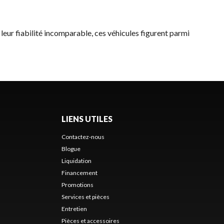
 leur fiabilité incomparable, ces véhicules figurent parmi
LIENS UTILES
Contactez-nous
Blogue
Liquidation
Financement
Promotions
Services et pièces
Entretien
Pièces et accessoires