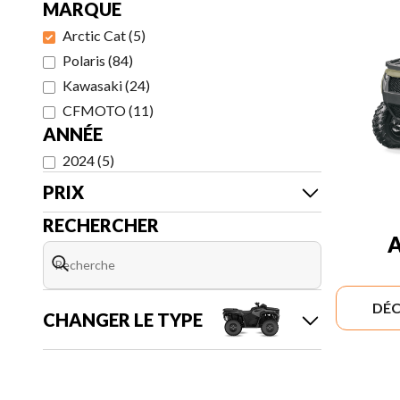
MARQUE
Arctic Cat
(
5
)
Polaris
(
84
)
Kawasaki
(
24
)
CFMOTO
(
11
)
ANNÉE
2024
(
5
)
PRIX
RECHERCHER
A
DÉC
CHANGER LE TYPE