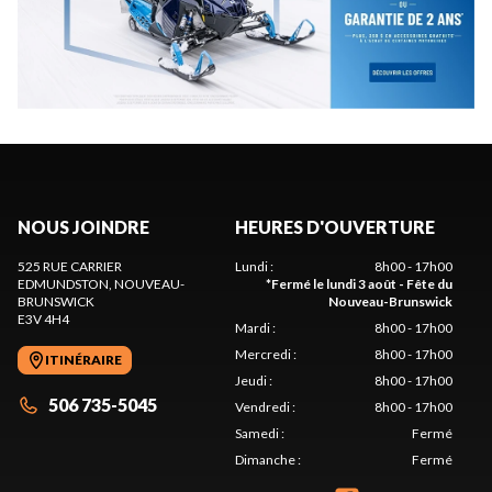
NOUS JOINDRE
HEURES D'OUVERTURE
525 RUE CARRIER
Lundi
:
8h00 - 17h00
EDMUNDSTON
, NOUVEAU-
*
Fermé le lundi 3 août - Fête du
BRUNSWICK
Nouveau-Brunswick
E3V 4H4
Mardi
:
8h00 - 17h00
Mercredi
:
8h00 - 17h00
ITINÉRAIRE
Jeudi
:
8h00 - 17h00
506 735-5045
Vendredi
:
8h00 - 17h00
Samedi
:
Fermé
Dimanche
:
Fermé