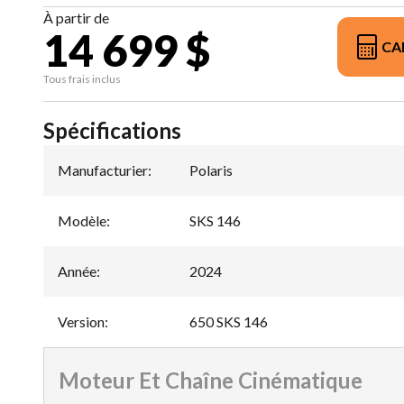
À partir de
14 699 $
CA
Tous frais inclus
Spécifications
Manufacturier
:
Polaris
Modèle
:
SKS 146
Année
:
2024
Version
:
650 SKS 146
Moteur Et Chaîne Cinématique