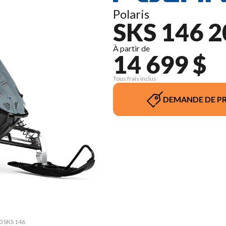
Polaris
SKS 146 
À partir de
14 699 $
Tous frais inclus
DEMANDE DE PR
50 SKS 146