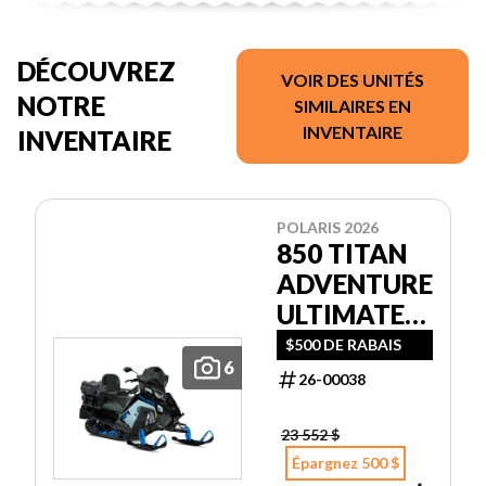
DÉCOUVREZ
VOIR DES UNITÉS
NOTRE
SIMILAIRES EN
INVENTAIRE
INVENTAIRE
POLARIS 2026
850 TITAN
ADVENTURE
ULTIMATE
155 1.5
$500 DE RABAIS
6
26-00038
23 552 $
Épargnez 500 $