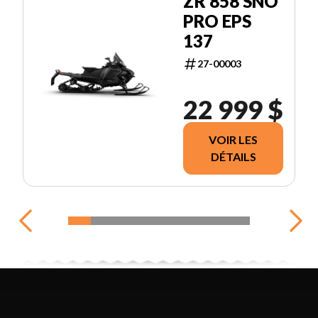
ZR 858 SNO
PRO EPS
137
27-00003
22 999 $
VOIR LES
DÉTAILS