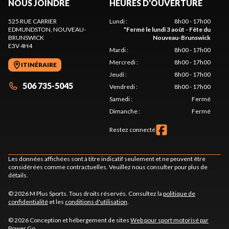
NOUS JOINDRE
HEURES D'OUVERTURE
525 RUE CARRIER
Lundi
:
8h00 - 17h00
EDMUNDSTON
, NOUVEAU-
*
Fermé le lundi 3 août - Fête du
BRUNSWICK
Nouveau-Brunswick
E3V 4H4
Mardi
:
8h00 - 17h00
Mercredi
:
8h00 - 17h00
ITINÉRAIRE
Jeudi
:
8h00 - 17h00
506 735-5045
Vendredi
:
8h00 - 17h00
Samedi
:
Fermé
Dimanche
:
Fermé
Restez connecté
Les données affichées sont à titre indicatif seulement et ne peuvent être
considérées comme contractuelles. Veuillez nous consulter pour plus de
détails.
© 2026 M Plus Sports. Tous droits réservés. Consultez la
politique de
confidentialité
et les
conditions d'utilisation
.
© 2026 Conception et hébergement de sites
Web pour sport motorisé par
Power Go
.