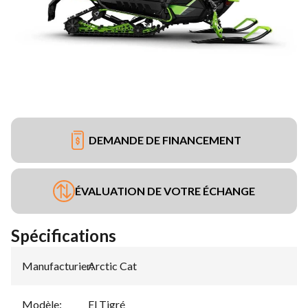
DEMANDE DE FINANCEMENT
ÉVALUATION DE VOTRE ÉCHANGE
Spécifications
Manufacturier
Arctic Cat
:
Modèle
:
El Tigré