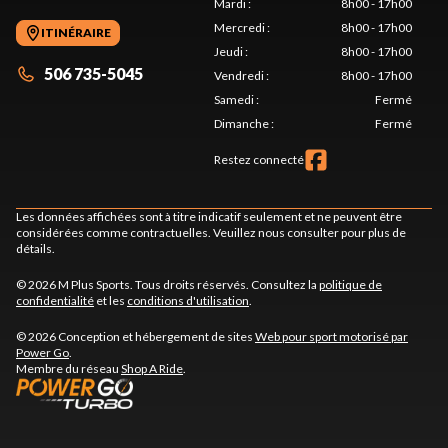
Mardi
:
8h00 - 17h00
Mercredi
:
8h00 - 17h00
ITINÉRAIRE
Jeudi
:
8h00 - 17h00
506 735-5045
Vendredi
:
8h00 - 17h00
Samedi
:
Fermé
Dimanche
:
Fermé
Restez connecté
Les données affichées sont à titre indicatif seulement et ne peuvent être
considérées comme contractuelles. Veuillez nous consulter pour plus de
détails.
© 2026 M Plus Sports. Tous droits réservés. Consultez la
politique de
confidentialité
et les
conditions d'utilisation
.
© 2026 Conception et hébergement de sites
Web pour sport motorisé par
Power Go
.
Membre du réseau
Shop A Ride
.