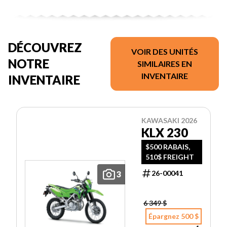
DÉCOUVREZ
VOIR DES UNITÉS
NOTRE
SIMILAIRES EN
INVENTAIRE
INVENTAIRE
KAWASAKI 2026
KLX 230
$500 RABAIS,
510$ FREIGHT
26-00041
3
6 349 $
Épargnez 500 $