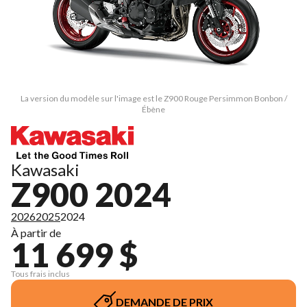
La version du modèle sur l'image est le Z900 Rouge Persimmon Bonbon /
Ébène
Kawasaki
Z900 2024
2026
2025
2024
À partir de
11 699 $
Tous frais inclus
DEMANDE DE PRIX