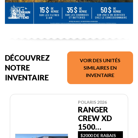
DÉCOUVREZ
VOIR DES UNITÉS
NOTRE
SIMILAIRES EN
INVENTAIRE
INVENTAIRE
POLARIS 2026
RANGER
CREW XD
1500
NORTHSTAR
$2000 DE RABAIS