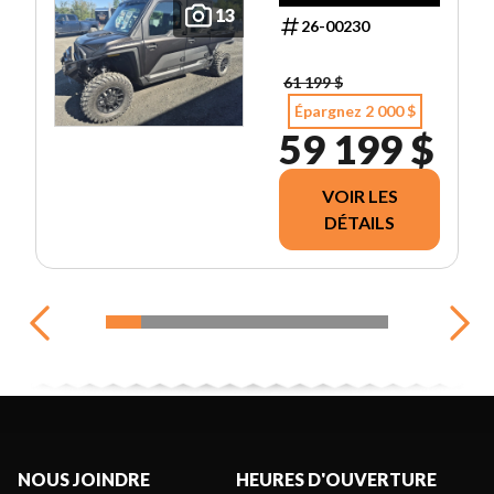
13
ULTIMATE
26-00230
61 199 $
Épargnez 2 000 $
59 199 $
VOIR LES
DÉTAILS
NOUS JOINDRE
HEURES D'OUVERTURE