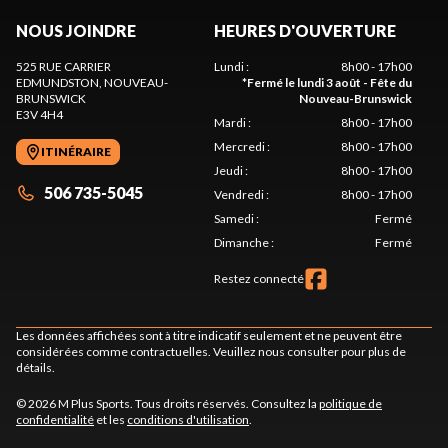
NOUS JOINDRE
HEURES D'OUVERTURE
525 RUE CARRIER
Lundi
:
8h00 - 17h00
EDMUNDSTON
, NOUVEAU-
*
Fermé le lundi 3 août - Fête du
BRUNSWICK
Nouveau-Brunswick
E3V 4H4
Mardi
:
8h00 - 17h00
Mercredi
:
8h00 - 17h00
ITINÉRAIRE
Jeudi
:
8h00 - 17h00
506 735-5045
Vendredi
:
8h00 - 17h00
Samedi
:
Fermé
Dimanche
:
Fermé
Restez connecté
Les données affichées sont à titre indicatif seulement et ne peuvent être
considérées comme contractuelles. Veuillez nous consulter pour plus de
détails.
© 2026 M Plus Sports. Tous droits réservés. Consultez la
politique de
confidentialité
et les
conditions d'utilisation
.