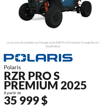
La version du modèle sur l'image est le RZR Pro S Premium Orange Burst /
Zenith Blue
Polaris
RZR PRO S
PREMIUM 2025
À partir de
35 999 $