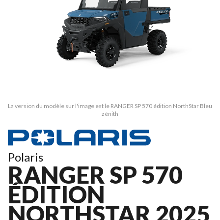
La version du modèle sur l'image est le RANGER SP 570 édition NorthStar Bleu
zénith
Polaris
RANGER SP 570
ÉDITION
NORTHSTAR 2025