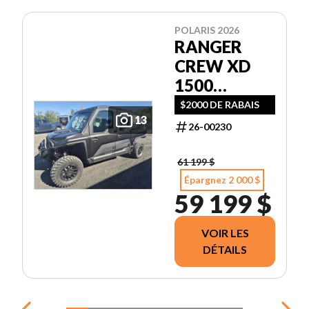
POLARIS 2026
RANGER
CREW XD
1500
NORTHSTAR
$2000 DE RABAIS
13
ULTIMATE
26-00230
61 199 $
Épargnez 2 000 $
59 199 $
VOIR LES
DÉTAILS