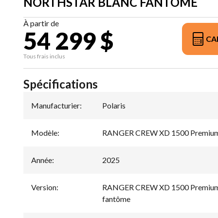
NORTHSTAR BLANC FANTÔME
À partir de
54 299 $
CA
Tous frais inclus
Spécifications
Manufacturier
:
Polaris
Modèle
:
RANGER CREW XD 1500 Premium é
Année
:
2025
Version
:
RANGER CREW XD 1500 Premium é
fantôme