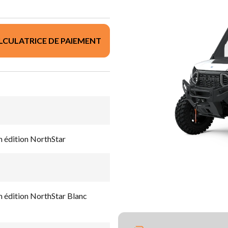
LCULATRICE DE PAIEMENT
dition NorthStar
dition NorthStar Blanc