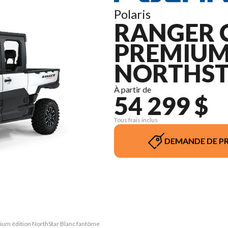
Polaris
RANGER 
PREMIUM
NORTHST
À partir de
54 299 $
Tous frais inclus
DEMANDE DE PR
ium édition NorthStar Blanc fantôme