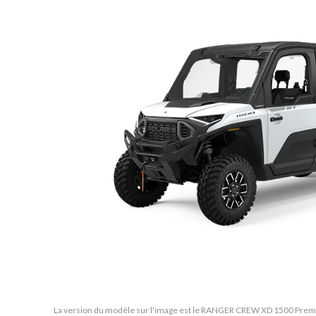
La version du modèle sur l'image est le RANGER CREW XD 1500 Prem