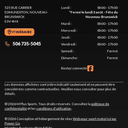
525 RUE CARRIER
Lundi
:
8h00 - 17h00
EDMUNDSTON
, NOUVEAU-
*
Fermé le lundi 3 août - Fête du
BRUNSWICK
Nouveau-Brunswick
E3V 4H4
Mardi
:
8h00 - 17h00
Mercredi
:
8h00 - 17h00
ITINÉRAIRE
Jeudi
:
8h00 - 17h00
506 735-5045
Vendredi
:
8h00 - 17h00
Samedi
:
Fermé
Dimanche
:
Fermé
Restez connecté
Les données affichées sont à titre indicatif seulement et ne peuvent être
considérées comme contractuelles. Veuillez nous consulter pour plus de
détails.
© 2026 M Plus Sports. Tous droits réservés. Consultez la
politique de
confidentialité
et les
conditions d'utilisation
.
© 2026 Conception et hébergement de sites
Web pour sport motorisé par
Power Go
.
Membre du réseau
Shop A Ride
.