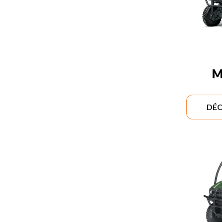
M
DÉC