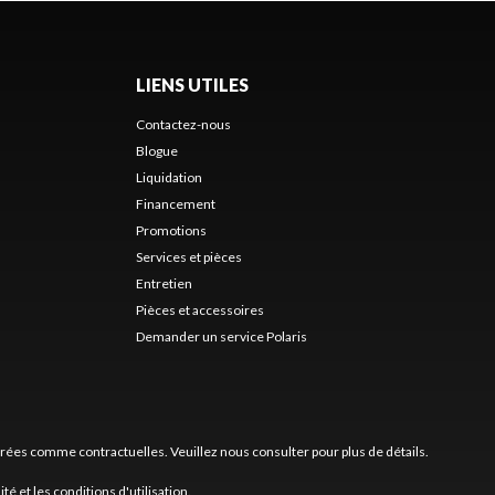
LIENS UTILES
Contactez-nous
Blogue
Liquidation
Financement
Promotions
Services et pièces
Entretien
Pièces et accessoires
Demander un service Polaris
érées comme contractuelles. Veuillez nous consulter pour plus de détails.
ité
et les
conditions d'utilisation
.