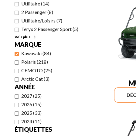
Utilitaire
(
14
)
2 Passenger
(
8
)
Utilitaire/Loisirs
(
7
)
Teryx 2 Passenger Sport
(
5
)
Voir plus
MARQUE
Kawasaki
(
84
)
Polaris
(
218
)
CFMOTO
(
25
)
Arctic Cat
(
3
)
M
ANNÉE
DÉC
2027
(
25
)
2026
(
15
)
2025
(
33
)
2024
(
11
)
ÉTIQUETTES