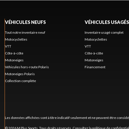
VÉHICULES NEUFS
VÉHICULES USAGÉS
Tout notre inventaire neuf
Inventaire usagé complet
Motocyclettes
Motocyclettes
VTT
VTT
Côte-à-côte
Côte-à-côte
Motoneiges
Motoneiges
Véhicules hors-route Polaris
Financement
Motoneiges Polaris
Collection complète
Les données affichées sont à titre indicatif seulement et ne peuvent être consid
© 2026 M Plus Sports. Tous droits réservés. Consultez la
politique de confidential