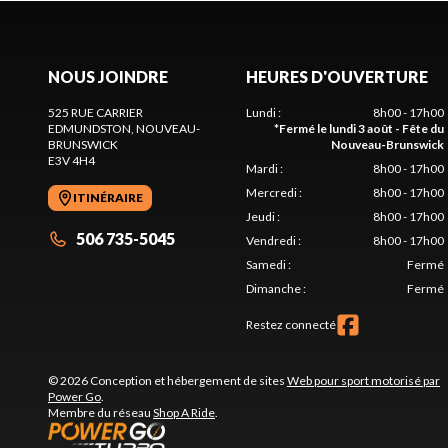
NOUS JOINDRE
HEURES D'OUVERTURE
525 RUE CARRIER
Lundi
:
8h00 - 17h00
EDMUNDSTON
, NOUVEAU-
*
Fermé le lundi 3 août - Fête du
BRUNSWICK
Nouveau-Brunswick
E3V 4H4
Mardi
:
8h00 - 17h00
Mercredi
:
8h00 - 17h00
ITINÉRAIRE
Jeudi
:
8h00 - 17h00
506 735-5045
Vendredi
:
8h00 - 17h00
Samedi
:
Fermé
Dimanche
:
Fermé
Restez connecté
© 2026 Conception et hébergement de sites
Web pour sport motorisé par
Power Go
.
Membre du réseau
Shop A Ride
.