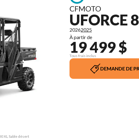
CFMOTO
UFORCE 8
2026
2025
À partir de
19 499 $
Tous frais inclus
DEMANDE DE PR
00 XL Sable désert