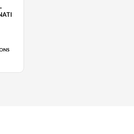
L
NATI
IONS